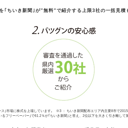
を
｢
ちいき新聞
｣
が″無料″で紹介
する
上限3社の一括見積
ース｣市場に株式を上場しています｡ ※3 ： ちいき新聞配布エリア内主要8市で201
るフリーペーパー｣で61.2％が｢ちいき新聞｣と答え、2位以下を大きく引き離して第