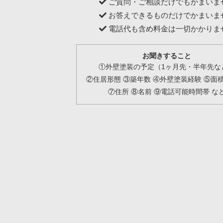
ご質問・ご相談だけでもかまいま
お答えできるものだけでかまいま
電話代も含め料金は一切かかりま
お聞きすること
①外壁塗装の予定（1ヶ月先・半年先な
②住居形態 ③築年数 ④外壁塗装経験 ⑤面積
⑦住所 ⑧名前 ⑨電話可能時間帯 な