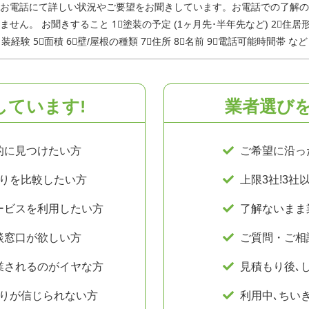
お電話にて詳しい状況やご要望をお聞きしています。お電話での了解の
せん。 お聞きすること 1⃣塗装の予定 (1ヶ月先･半年先など) 2⃣住居形態
装経験 5⃣面積 6⃣壁/屋根の種類 7⃣住所 8⃣名前 9⃣電話可能時間帯 など
しています!
業者選びを
的に
見つけたい
方
ご希望に沿っ
り
を比較したい
方
上限3社!3社
ービスを利用したい
方
了解ないまま
談窓口が欲しい
方
ご質問・ご相
業されるのがイヤ
な方
見積もり後､
り
が信じられない
方
利用中､
ちい