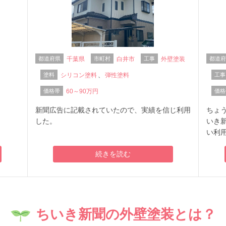
都道府県
千葉県
市町村
白井市
工事
外壁塗装
都道
塗料
シリコン塗料
、
弾性塗料
工事
価格帯
60～90万円
価格
新聞広告に記載されていたので、実績を信じ利用
ちょ
した。
いき
い利
続きを読む
ちいき新聞の外壁塗装
とは？