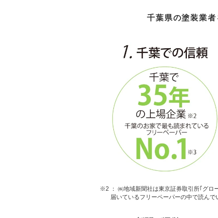
千葉
県
の塗装業者
※2 ： ㈱地域新聞社は東京証券取引所｢グロ
届いているフリーペーパーの中で読んでい