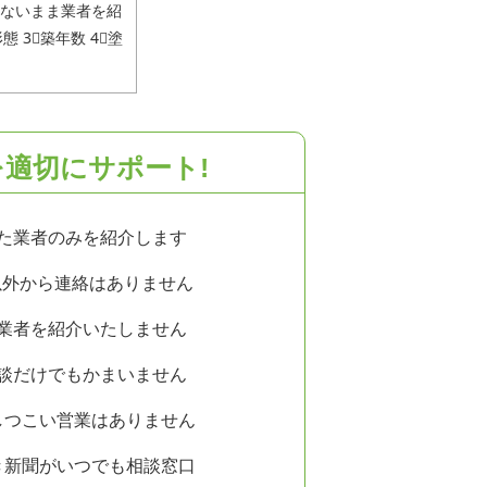
ないまま業者を紹
 3⃣築年数 4⃣塗
適切にサポート!
た業者のみを紹介
します
以外から連絡
はありません
業者を紹介
いた
しません
談だけでも
かまいません
しつこい営業は
ありません
き新聞がいつでも相談窓口