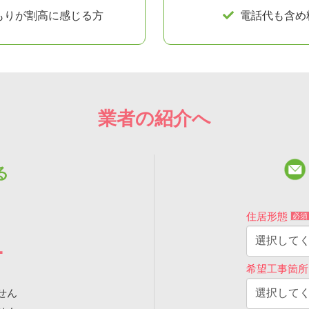
もり
が割高に感じる
方
電話代も含め
業者の紹介へ
る
住居形態
必須
1
希望工事箇
せん