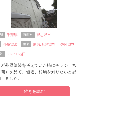
府県
千葉県
市町村
習志野市
外壁塗装
塗料
断熱/遮熱塗料
、
弾性塗料
帯
60～90万円
うど外壁塗装を考えていた時にチラシ（ち
新聞）を見て、値段、相場を知りたいと思
用しました。
続きを読む