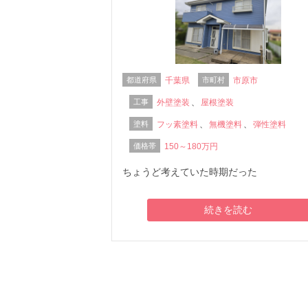
都道府県
千葉県
市町村
市原市
工事
外壁塗装
、
屋根塗装
塗料
フッ素塗料
、
無機塗料
、
弾性塗料
価格帯
150～180万円
ちょうど考えていた時期だった
続きを読む