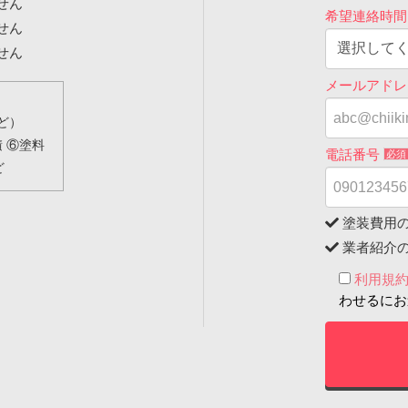
せん
希望連絡時
せん
せん
メールアド
ど）
 ⑥塗料
電話番号
必須
ど
塗装費用
業者紹介
利用規
わせるにお