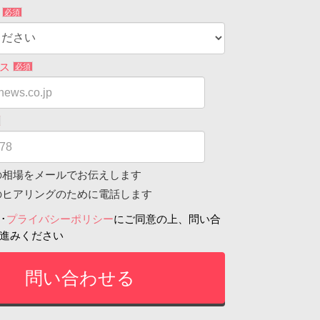
間
必須
レス
必須
の相場をメールでお伝えします
のヒアリングのために電話します
約
･
プライバシーポリシー
にご同意の上、問い合
進みください