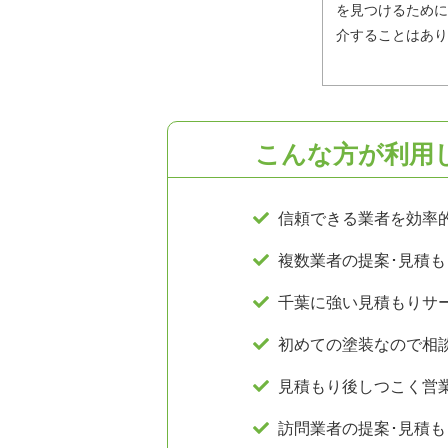
を見つけるために
介することはありま
こんな方が利用
信頼できる業者を
効率
複数業者
の提案･見積も
千葉に強い
見積もり
サ
初めての
塗装
なので相
見積もり後
しつこく営
訪問業者
の提案･見積も