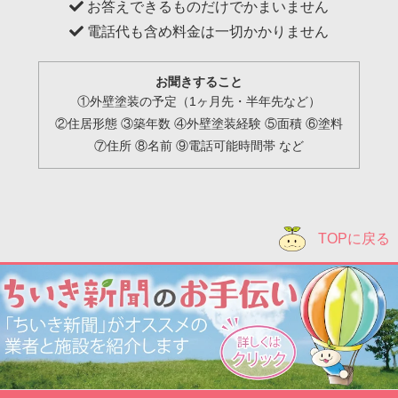
お答えできるものだけでかまいません
電話代も含め料金は一切かかりません
お聞きすること
①外壁塗装の予定（1ヶ月先・半年先など）
②住居形態 ③築年数 ④外壁塗装経験 ⑤面積 ⑥塗料
⑦住所 ⑧名前 ⑨電話可能時間帯 など
TOPに戻る