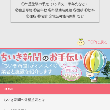
①外壁塗装の予定（1ヶ月先・半年先など）
②住居形態 ③築年数 ④外壁塗装経験 ⑤面積 ⑥塗料
⑦住所 ⑧名前 ⑨電話可能時間帯 など
TOPに戻る
HOME
ちいき新聞の外壁塗装とは