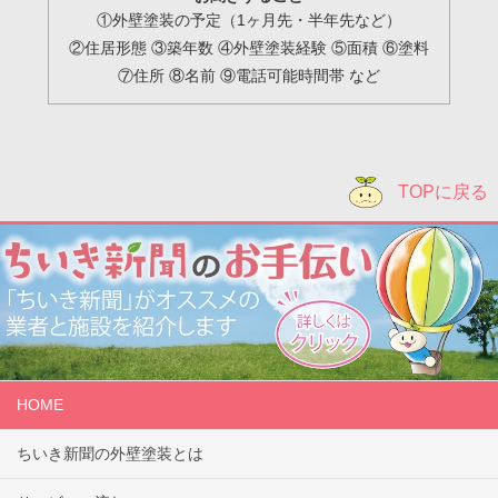
①外壁塗装の予定（1ヶ月先・半年先など）
②住居形態 ③築年数 ④外壁塗装経験 ⑤面積 ⑥塗料
⑦住所 ⑧名前 ⑨電話可能時間帯 など
TOPに戻る
HOME
ちいき新聞の外壁塗装とは